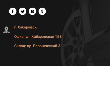
г. Хабаровск,
Офис: ул. Хабаровская 15В
Склад: пр. Воронежский 3