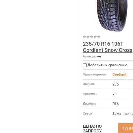
235/70 R16 106T
Cordiant Snow Cross
Артикул:
нет
Добавить к сравнению
Производитель
Cordiant
Ширина
235
Профиль
70
Диаметр
R16
Сезон
Зима - шип
ЦЕНА: ПО
КУПИ
ЗАПРОСУ