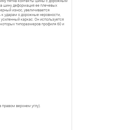
рину пятна контакты шины с дорожным
на шину деформация ее плечевых
ерный износ, увеличивается
 к ударам о дорожные неровности,
 усиленный каркас. Он используется
некоторых типоразмеров профиля 60 и
в правом верхнем углу).