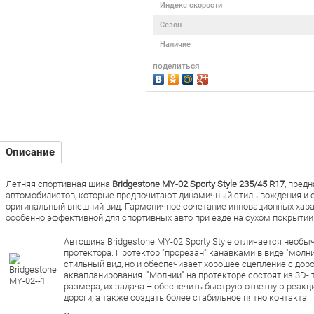
Индекс скорости
Сезон
Наличие
поделиться
Описание
Летняя спортивная шина
Bridgestone MY-02 Sporty Style 235/45 R17
, пред
автомобилистов, которые предпочитают динамичный стиль вождения и 
оригинальный внешний вид. Гармоничное сочетание инновационных хар
особенно эффективной для спортивных авто при езде на сухом покрытии
Автошина Bridgestone MY-02 Sporty Style отличается нео
протектора. Протектор "прорезан" канавками в виде "молни
стильный вид, но и обеспечивает хорошее сцепление с дор
аквапланирования. "Молнии" на протекторе состоят из 3D-
размера, их задача – обеспечить быструю ответную реакц
дороги, а также создать более стабильное пятно контакта.