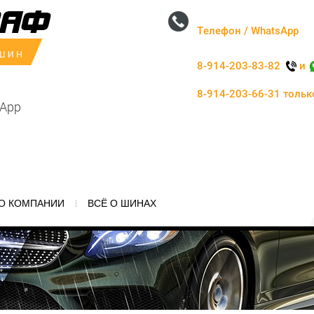
Телефон / WhatsApp
8-914-203-83-82
и
8-914-203-66-31 толь
sApp
О КОМПАНИИ
ВСЁ О ШИНАХ