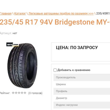
Главная
 \ 
Каталог
 \ 
Легковые автошины подбор по размеру >>>
 \ 
235/45R17
235/45 R17 94V Bridgestone MY-0
Артикул:
нет
ЦЕНА: ПО ЗАПРОСУ
Добавить к сравнению
Производитель
Ширина
Профиль
Рейтинг:
(0 голосов)
Диаметр
Индекс нагрузки