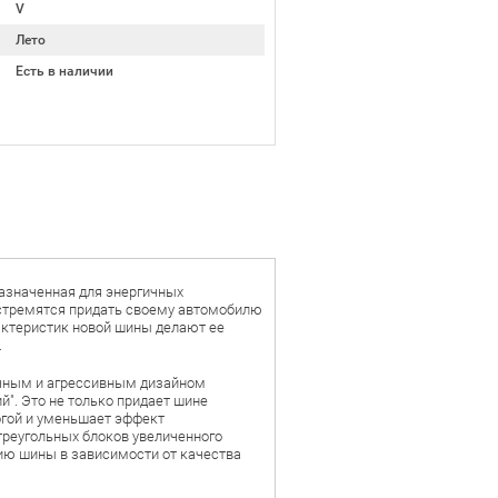
V
Лето
Есть в наличии
назначенная для энергичных
стремятся придать своему автомобилю
актеристик новой шины делают ее
.
бычным и агрессивным дизайном
й". Это не только придает шине
огой и уменьшает эффект
 треугольных блоков увеличенного
ию шины в зависимости от качества