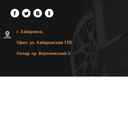
г. Хабаровск,
Офис: ул. Хабаровская 15В
Склад: пр. Воронежский 3