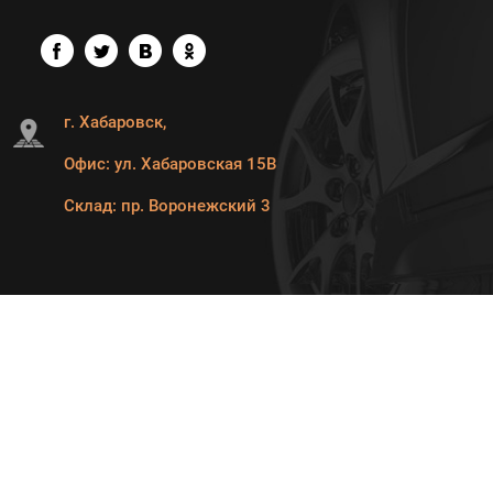
г. Хабаровск,
Офис: ул. Хабаровская 15В
Склад: пр. Воронежский 3